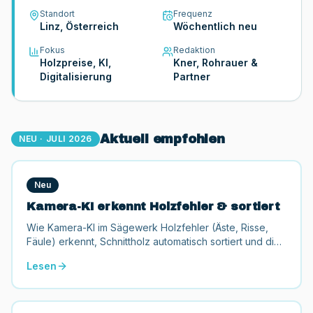
Standort
Frequenz
Linz, Österreich
Wöchentlich neu
Fokus
Redaktion
Holzpreise, KI,
Kner, Rohrauer &
Digitalisierung
Partner
Aktuell empfohlen
NEU · JULI 2026
Neu
Kamera-KI erkennt Holzfehler & sortiert
Wie Kamera-KI im Sägewerk Holzfehler (Äste, Risse,
Fäule) erkennt, Schnittholz automatisch sortiert und die
Ausbeute steigert. Kameratypen, Nutzen, Genauigkeit,
Lesen
Förderung.