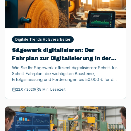
Digitale Trends Holzverarbeiter
Sägewerk digitalisieren: Der
Fahrplan zur Digitalisierung in der
Holzindustrie
Wie Sie Ihr Sägewerk effizient digitalisieren: Schritt-für-
Schritt-Fahrplan, die wichtigsten Bausteine,
Erfolgsmessung und Förderungen bis 50.000 € für den
Mittelstand.
22.07.2026
8 Min. Lesezeit