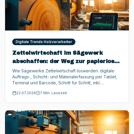
Digitale Trends Holzverarbeiter
Zettelwirtschaft im Sägewerk
abschaffen: der Weg zur papierlosen
Produktion
Wie Sägewerke Zettelwirtschaft loswerden: digitale
Auftrags-, Schicht- und Materialerfassung per Tablet,
Terminal und Barcode, Schritt für Schritt, inkl.
Förderungen bis 50.000 €.
22.07.2026
7 Min. Lesezeit