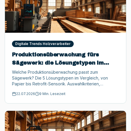
Digitale Trends Holzverarbeiter
Produktionsüberwachung fürs
Sägewerk: die Lösungstypen im
Vergleich (Kaufratgeber 2026)
Welche Produktionsüberwachung passt zum
Sägewerk? Die 5 Lösungstypen im Vergleich, von
Papier bis Retrofit-Sensorik. Auswahlkriterien,
Alternativen, Förderungen und offizielle Quellen.
22.07.2026
9 Min. Lesezeit