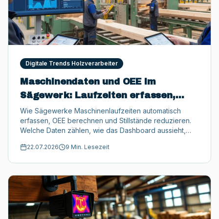
Digitale Trends Holzverarbeiter
Maschinendaten und OEE im
Sägewerk: Laufzeiten erfassen,
Stillstände senken
Wie Sägewerke Maschinenlaufzeiten automatisch
erfassen, OEE berechnen und Stillstände reduzieren.
Welche Daten zählen, wie das Dashboard aussieht,
inkl. Förderungen bis 50.000 €.
22.07.2026
9 Min. Lesezeit