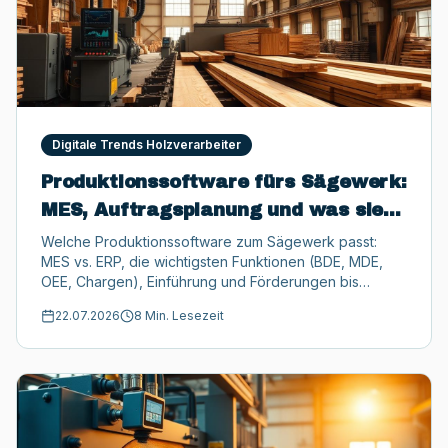
Digitale Trends Holzverarbeiter
Produktionssoftware fürs Sägewerk:
MES, Auftragsplanung und was sie
können muss
Welche Produktionssoftware zum Sägewerk passt:
MES vs. ERP, die wichtigsten Funktionen (BDE, MDE,
OEE, Chargen), Einführung und Förderungen bis
50.000 €.
22.07.2026
8 Min. Lesezeit