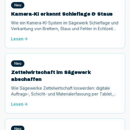
Neu
Kamera-KI erkennt Schieflage & Staus
Wie ein Kamera-KI-System im Sägewerk Schieflage und
Verkantung von Brettern, Staus und Fehler in Echtzeit
erkennt, bevor die Linie steht. Nutzen, Genauigkeit,
Lesen
Nachrüstung und Förderung.
Neu
Zettelwirtschaft im Sägewerk
abschaffen
Wie Sägewerke Zettelwirtschaft loswerden: digitale
Auftrags-, Schicht- und Materialerfassung per Tablet,
Terminal und Barcode, Schritt für Schritt, inkl.
Lesen
Förderungen bis 50.000 €.
Neu