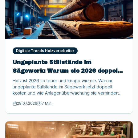
Digitale Trends Holzverarbeiter
Ungeplante Stillstände im
Sägewerk: Warum sie 2026 doppelt
so teuer sind
Holz ist 2026 so teuer und knapp wie nie. Warum
ungeplante Stillstände im Sägewerk jetzt doppelt
kosten und wie Anlagenüberwachung sie verhindert.
28.07.2026
7 Min.