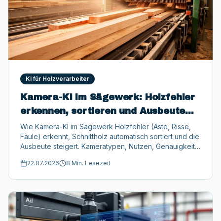
KI für Holzverarbeiter
Kamera-KI im Sägewerk: Holzfehler
erkennen, sortieren und Ausbeute
steigern
Wie Kamera-KI im Sägewerk Holzfehler (Äste, Risse,
Fäule) erkennt, Schnittholz automatisch sortiert und die
Ausbeute steigert. Kameratypen, Nutzen, Genauigkeit,
Förderung.
22.07.2026
8 Min. Lesezeit