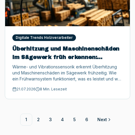
Digitale Trends Holzverarbeiter
Überhitzung und Maschinenschäden
im Sägewerk früh erkennen:
Sensorik als Frühwarnsystem
Wärme- und Vibrationssensorik erkennt Überhitzung
und Maschinenschäden im Sägewerk frühzeitig. Wie
ein Frühwarnsystem funktioniert, was es leistet und wo
seine Grenzen liegen.
21.07.2026
8 Min. Lesezeit
1
2
3
4
5
6
Next