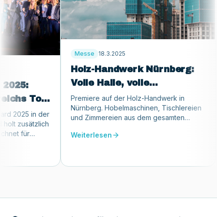
Messe
18.3.2025
Holz-Handwerk Nürnberg:
Volle Halle, volle
2025:
Auftragsbücher
eichs Top
Premiere auf der Holz-Handwerk in
Nürnberg. Hobelmaschinen, Tischlereien
d 2025 in der
und Zimmereien aus dem gesamten
lt zusätzlich
DACH-Raum entdecken COISS als
net für
Weiterlesen
Software für ihre Produktion.
nen in
ben.