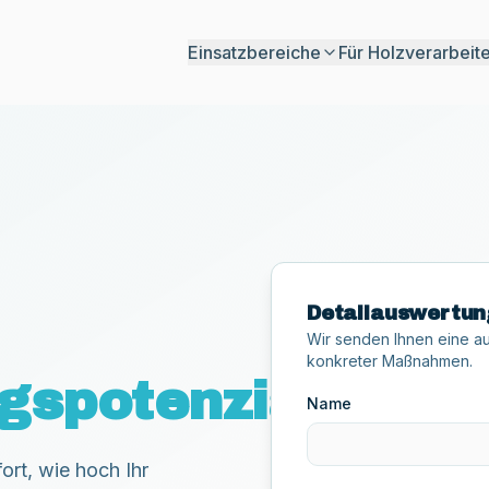
Einsatzbereiche
Für Holzverarbeit
ROI Ausfallkostenrechner
Kostenrechner Produktionssoftware
EUDR Ratgeber Sägewerk
Detailauswertun
Wir senden Ihnen eine aus
konkreter Maßnahmen.
ngspotenzial
Name
ort, wie hoch Ihr