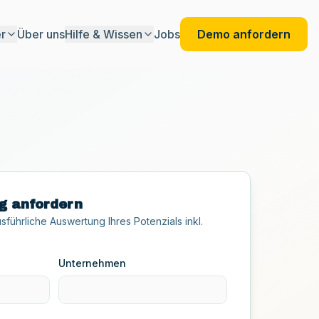
er
Über uns
Hilfe & Wissen
Jobs
Demo anfordern
Alternativen & Vergleiche
g anfordern
führliche Auswertung Ihres Potenzials inkl.
Unternehmen