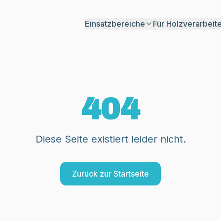
Einsatzbereiche
Für Holzverarbeit
ROI Ausfallkostenrechner
Kostenrechner Produktionssoftware
EUDR Ratgeber Sägewerk
404
Diese Seite existiert leider nicht.
Zurück zur Startseite