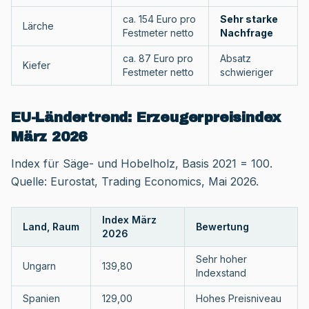
ca. 154 Euro pro
Sehr starke
Lärche
Festmeter netto
Nachfrage
ca. 87 Euro pro
Absatz
Kiefer
Festmeter netto
schwieriger
EU-Ländertrend: Erzeugerpreisindex
März 2026
Index für Säge- und Hobelholz, Basis 2021 = 100.
Quelle: Eurostat, Trading Economics, Mai 2026.
Index März
Land, Raum
Bewertung
2026
Sehr hoher
Ungarn
139,80
Indexstand
Spanien
129,00
Hohes Preisniveau