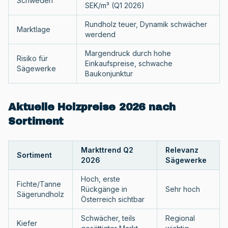
Schweden
SEK/m³ (Q1 2026)
Rundholz teuer, Dynamik schwächer
Marktlage
werdend
Margendruck durch hohe
Risiko für
Einkaufspreise, schwache
Sägewerke
Baukonjunktur
Aktuelle Holzpreise 2026 nach
Sortiment
Markttrend Q2
Relevanz
Sortiment
2026
Sägewerke
Hoch, erste
Fichte/Tanne
Rückgänge in
Sehr hoch
Sägerundholz
Österreich sichtbar
Schwächer, teils
Regional
Kiefer